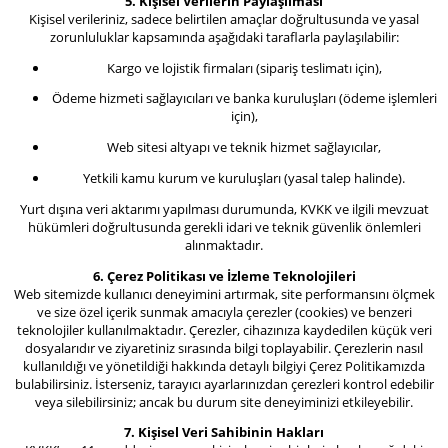
5. Kişisel Verilerin Paylaşılması
Kişisel verileriniz, sadece belirtilen amaçlar doğrultusunda ve yasal
zorunluluklar kapsamında aşağıdaki taraflarla paylaşılabilir:
Kargo ve lojistik firmaları (sipariş teslimatı için),
Ödeme hizmeti sağlayıcıları ve banka kuruluşları (ödeme işlemleri
için),
Web sitesi altyapı ve teknik hizmet sağlayıcılar,
Yetkili kamu kurum ve kuruluşları (yasal talep halinde).
Yurt dışına veri aktarımı yapılması durumunda, KVKK ve ilgili mevzuat
hükümleri doğrultusunda gerekli idari ve teknik güvenlik önlemleri
alınmaktadır.
6. Çerez Politikası ve İzleme Teknolojileri
Web sitemizde kullanıcı deneyimini artırmak, site performansını ölçmek
ve size özel içerik sunmak amacıyla çerezler (cookies) ve benzeri
teknolojiler kullanılmaktadır. Çerezler, cihazınıza kaydedilen küçük veri
dosyalarıdır ve ziyaretiniz sırasında bilgi toplayabilir. Çerezlerin nasıl
kullanıldığı ve yönetildiği hakkında detaylı bilgiyi Çerez Politikamızda
bulabilirsiniz. İsterseniz, tarayıcı ayarlarınızdan çerezleri kontrol edebilir
veya silebilirsiniz; ancak bu durum site deneyiminizi etkileyebilir.
7. Kişisel Veri Sahibinin Hakları