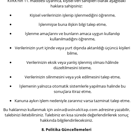
KVKK’nın 11. maddesi uyarınca, kişisel veri sahipleri olarak aşağıdaki
haklara sahipsiniz:
Kişisel verilerinizin işlenip işlenmediğini öğrenme,
İşlenmişse buna ilişkin bilgi talep etme,
İşlenme amaçlarını ve bunların amaca uygun kullanılıp
kullanılmadığını öğrenme,
Verilerinizin yurt içinde veya yurt dışında aktarıldığı üçüncü kişileri
bilme,
Verilerinizin eksik veya yanlış işlenmiş olması hâlinde
düzeltilmesini isteme,
Verilerinizin silinmesini veya yok edilmesini talep etme,
İşlemenin yalnızca otomatik sistemlerle yapılması halinde bu
sonuçlara itiraz etme,
Kanuna aykırı işlem nedeniyle zararınız varsa tazminat talep etme.
Bu haklarınızı kullanmak için
asina@asinakitap.com
adresine yazabilir,
talebinizi iletebilirsiniz. Talebiniz en kısa sürede değerlendirilerek sonuç
hakkında bilgilendirileceksiniz.
8. Politika Güncellemeleri